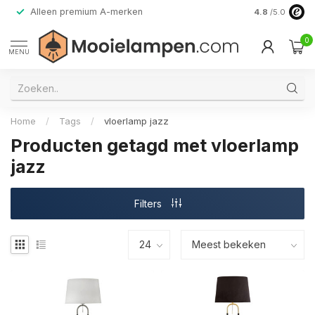
Alleen premium A-merken
4.8
/5.0
0
MENU
Home
/
Tags
/
vloerlamp jazz
Producten getagd met vloerlamp
jazz
Filters