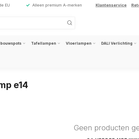
de EU
Alleen premium A-merken
Klantenservice
Ret
nbouwspots
Tafellampen
Vloerlampen
DALI Verlichting
amp e14
Geen producten g