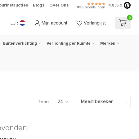
ourinstructies
Blogs
Over Ons
4.8
/5.0
935
beoordelingen
0
Mijn account
Verlanglijst
EUR
Buitenverlichting
Verlichting per Ruimte
Merken
Toon:
evonden!