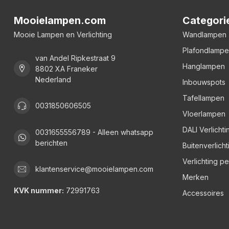
Mooielampen.com
Categori
Mooie Lampen en Verlichting
Wandlampen
Plafondlamp
van Andel Ripkestraat 9
Hanglampen
8802 XA Franeker
Nederland
Inbouwspots
Tafellampen
0031850606505
Vloerlampen
DALI Verlichti
0031655556789 - Alleen whatsapp
berichten
Buitenverlicht
Verlichting p
klantenservice@mooielampen.com
Merken
KVK nummer:
72991763
Accessoires