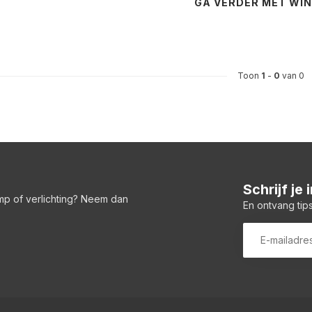
GA VERDER MET WI
Toon
1
-
0
van 0
Schrijf je
amp of verlichting? Neem dan
En ontvang tips