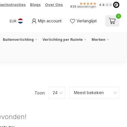
ourinstructies
Blogs
Over Ons
4.8
/5.0
935
beoordelingen
0
Mijn account
Verlanglijst
EUR
Buitenverlichting
Verlichting per Ruimte
Merken
Toon:
evonden!