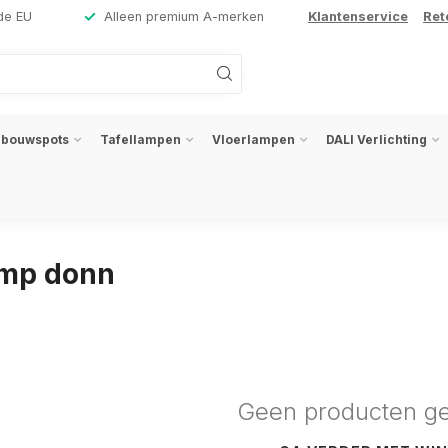
de EU
Alleen premium A-merken
Klantenservice
Ret
nbouwspots
Tafellampen
Vloerlampen
DALI Verlichting
amp donn
Geen producten g