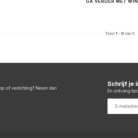
GA VERDER MET WI
Toon
1
-
0
van 0
Schrijf je
amp of verlichting? Neem dan
En ontvang tips