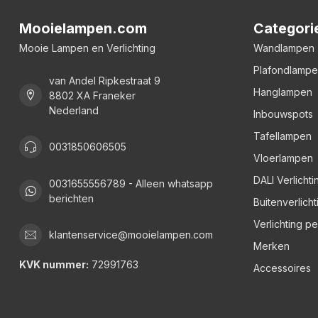
Mooielampen.com
Categori
Mooie Lampen en Verlichting
Wandlampen
Plafondlamp
van Andel Ripkestraat 9
Hanglampen
8802 XA Franeker
Nederland
Inbouwspots
Tafellampen
0031850606505
Vloerlampen
DALI Verlichti
0031655556789 - Alleen whatsapp
berichten
Buitenverlicht
Verlichting p
klantenservice@mooielampen.com
Merken
KVK nummer:
72991763
Accessoires