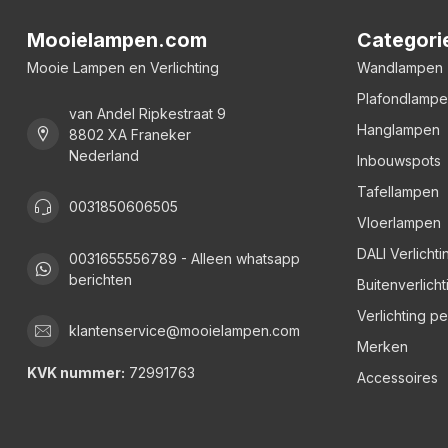
Mooielampen.com
Categori
Mooie Lampen en Verlichting
Wandlampen
Plafondlamp
van Andel Ripkestraat 9
Hanglampen
8802 XA Franeker
Nederland
Inbouwspots
Tafellampen
0031850606505
Vloerlampen
DALI Verlichti
0031655556789 - Alleen whatsapp
berichten
Buitenverlicht
Verlichting p
klantenservice@mooielampen.com
Merken
KVK nummer:
72991763
Accessoires