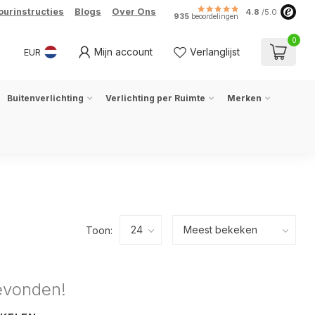
ourinstructies
Blogs
Over Ons
4.8
/5.0
935
beoordelingen
0
Mijn account
Verlanglijst
EUR
Buitenverlichting
Verlichting per Ruimte
Merken
Toon:
evonden!