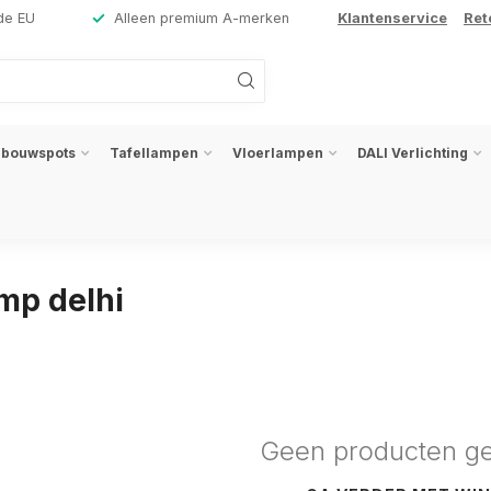
de EU
Alleen premium A-merken
Klantenservice
Ret
nbouwspots
Tafellampen
Vloerlampen
DALI Verlichting
mp delhi
Geen producten g