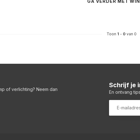
GA VERDER MET WI
Toon
1
-
0
van 0
Schrijf je
amp of verlichting? Neem dan
En ontvang tips