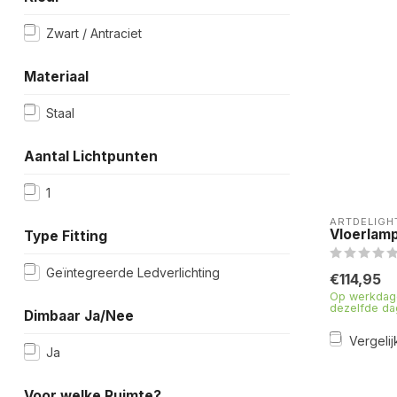
Zwart / Antraciet
Materiaal
Staal
Aantal Lichtpunten
1
ARTDELIGH
Vloerlamp
Type Fitting
Geïntegreerde Ledverlichting
€114,95
Op werkdage
dezelfde da
Dimbaar Ja/Nee
Vergelij
Ja
Voor welke Ruimte?