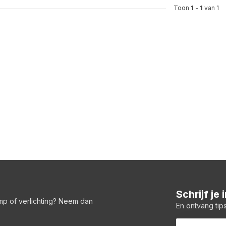
Toon
1
-
1
van 1
Schrijf je
amp of verlichting? Neem dan
En ontvang tips