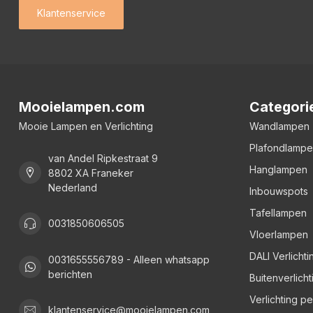
Klantenservice
Mooielampen.com
Categori
Mooie Lampen en Verlichting
Wandlampen
Plafondlamp
van Andel Ripkestraat 9
Hanglampen
8802 XA Franeker
Nederland
Inbouwspots
Tafellampen
0031850606505
Vloerlampen
DALI Verlichti
0031655556789 - Alleen whatsapp
berichten
Buitenverlicht
Verlichting p
klantenservice@mooielampen.com