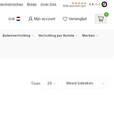
ourinstructies
Blogs
Over Ons
4.8
/5.0
935
beoordelingen
0
Mijn account
Verlanglijst
EUR
Buitenverlichting
Verlichting per Ruimte
Merken
Toon: