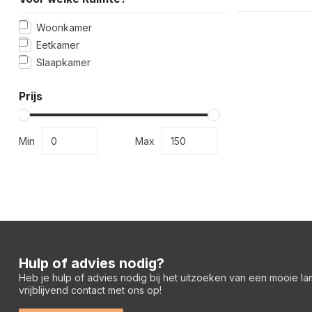
Woonkamer
Eetkamer
Slaapkamer
Prijs
Min
Max
Hulp of advies nodig?
Heb je hulp of advies nodig bij het uitzoeken van een mooie l
vrijblijvend contact met ons op!