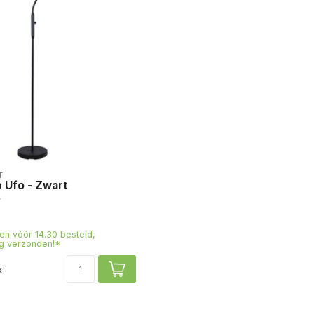
T
 Ufo - Zwart
n vóór 14.30 besteld,
g verzonden!*
k