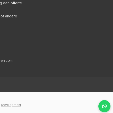
g een offerte
s of andere
pen.com
y
Dyvelopment