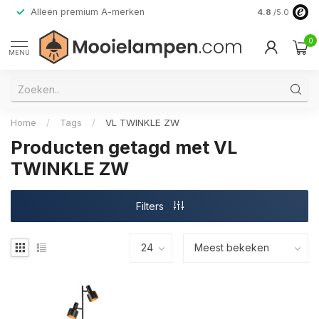
Alleen premium A-merken
4.8
/5.0
0
MENU
Home
/
Tags
/
VL TWINKLE ZW
Producten getagd met VL
TWINKLE ZW
Filters