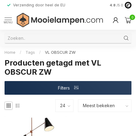
Verzending door heel de EU
Alleen premi
4.8
/5.0
0
MENU
Home
/
Tags
/
VL OBSCUR ZW
Producten getagd met VL
OBSCUR ZW
Filters