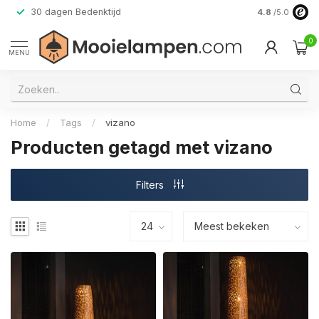
30 dagen Bedenktijd
Verzending do
4.8
/5.0
0
MENU
Home
/
Tags
/
vizano
Producten getagd met vizano
Filters