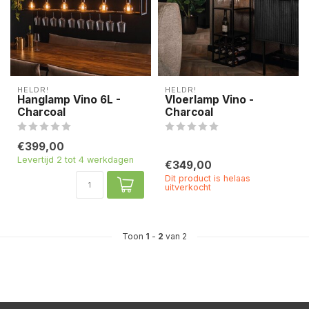
HELDR!
HELDR!
Hanglamp Vino 6L -
Vloerlamp Vino -
Charcoal
Charcoal
€399,00
Levertijd 2 tot 4 werkdagen
€349,00
Dit product is helaas
uitverkocht
Toon
1
-
2
van 2