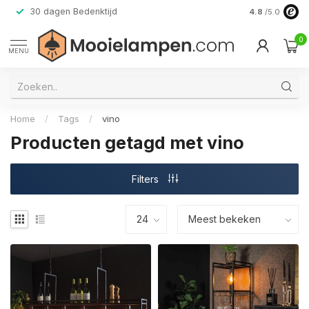
30 dagen Bedenktijd
Verzending do
4.8
/5.0
0
MENU
Home
/
Tags
/
vino
Producten getagd met vino
Filters