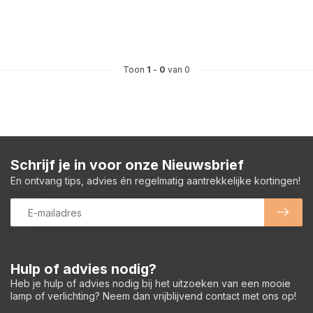
Toon
1
-
0
van 0
Schrijf je in voor onze Nieuwsbrief
En ontvang tips, advies én regelmatig aantrekkelijke kortingen!
Hulp of advies nodig?
Heb je hulp of advies nodig bij het uitzoeken van een mooie
lamp of verlichting? Neem dan vrijblijvend contact met ons op!