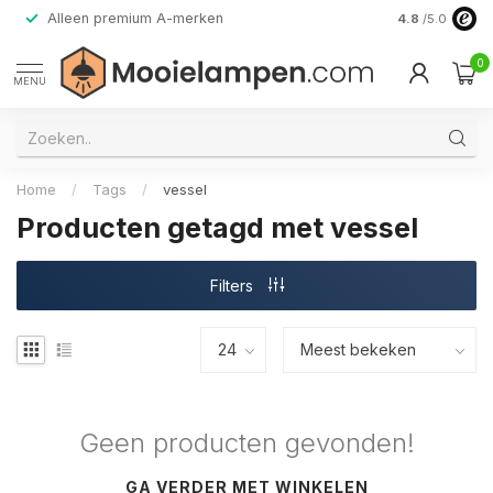
Alleen premium A-merken
4.8
/5.0
0
MENU
Home
/
Tags
/
vessel
Producten getagd met vessel
Filters
Geen producten gevonden!
GA VERDER MET WINKELEN