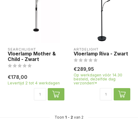
SEARCHLIGHT
ARTDELIGHT
Vloerlamp Mother &
Vloerlamp Riva - Zwart
Child - Zwart
€289,95
Op werkdagen vóór 14.30
€178,00
besteld, dezelfde dag
Levertijd 2 tot 4 werkdagen
verzonden!*
Toon
1
-
2
van 2