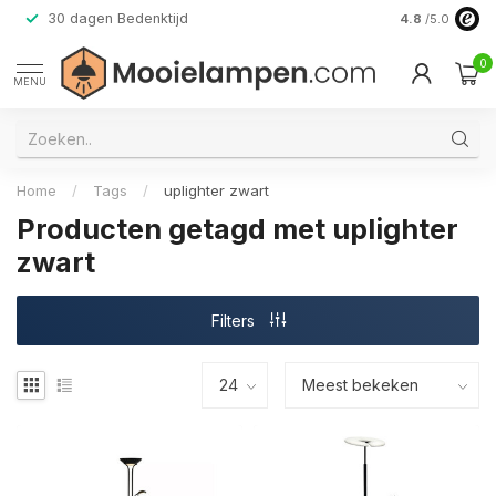
30 dagen Bedenktijd
Verzending do
4.8
/5.0
0
MENU
Home
/
Tags
/
uplighter zwart
Producten getagd met uplighter
zwart
Filters