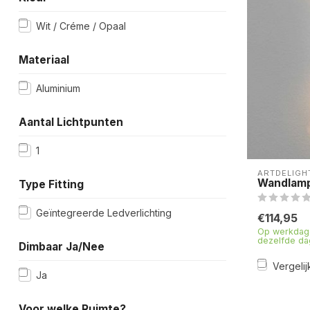
Wit / Créme / Opaal
Materiaal
Aluminium
Aantal Lichtpunten
1
ARTDELIGH
Wandlamp
Type Fitting
Geïntegreerde Ledverlichting
€114,95
Op werkdage
dezelfde da
Dimbaar Ja/Nee
Vergelij
Ja
Voor welke Ruimte?