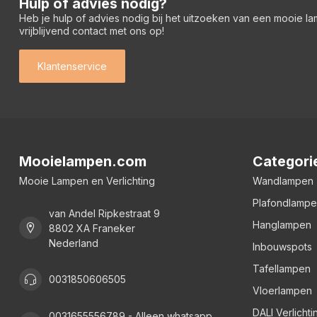
Hulp of advies nodig?
Heb je hulp of advies nodig bij het uitzoeken van een mooie l
vrijblijvend contact met ons op!
Klantenservice
Mooielampen.com
Categori
Mooie Lampen en Verlichting
Wandlampen
Plafondlamp
van Andel Ripkestraat 9
Hanglampen
8802 XA Franeker
Nederland
Inbouwspots
Tafellampen
0031850606505
Vloerlampen
DALI Verlichti
0031655556789 - Alleen whatsapp