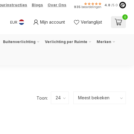
ourinstructies
Blogs
Over Ons
4.8
/5.0
935
beoordelingen
0
Mijn account
Verlanglijst
EUR
Buitenverlichting
Verlichting per Ruimte
Merken
Toon: