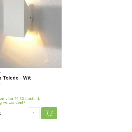
T
 Toledo - Wit
n vóór 14.30 besteld,
g verzonden!*
k