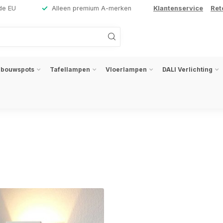
de EU
Alleen premium A-merken
Klantenservice
Ret
nbouwspots
Tafellampen
Vloerlampen
DALI Verlichting