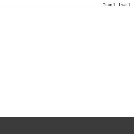
Toon
1
-
1
van 1