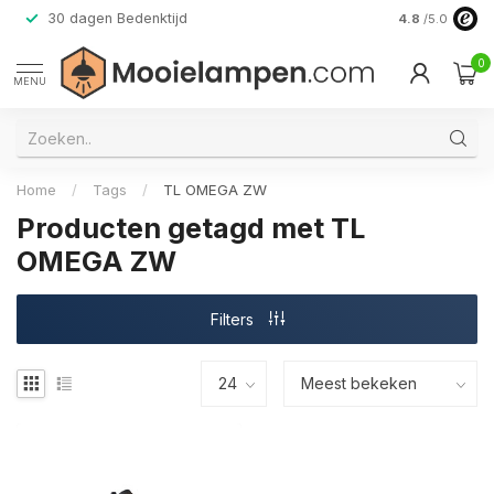
30 dagen Bedenktijd
Verzending do
4.8
/5.0
0
MENU
Home
/
Tags
/
TL OMEGA ZW
Producten getagd met TL
OMEGA ZW
Filters