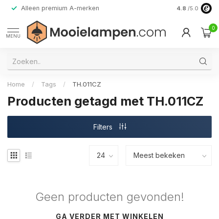
Alleen premium A-merken
4.8
/5.0
0
MENU
Home
/
Tags
/
TH.011CZ
Producten getagd met TH.011CZ
Filters
Geen producten gevonden!
GA VERDER MET WINKELEN