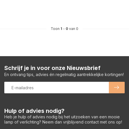
Toon
1
-
0
van 0
Schrijf je in voor onze Nieuwsbrief
En ontvang tips, advies én regelmatig aantrekkelijke kortingen!
Hulp of advies nodig?
Heb je hulp of advies nodig bij het uitzoeken van een mooie
lamp of verlichting? Neem dan vrijblijvend contact met ons op!