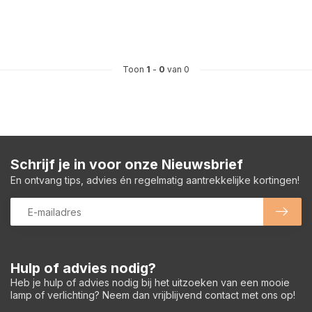
Toon
1
-
0
van 0
Schrijf je in voor onze Nieuwsbrief
En ontvang tips, advies én regelmatig aantrekkelijke kortingen!
Hulp of advies nodig?
Heb je hulp of advies nodig bij het uitzoeken van een mooie
lamp of verlichting? Neem dan vrijblijvend contact met ons op!