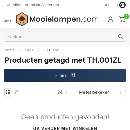
Alleen premium A-merken
4.8
/5.0
0
MENU
Home
/
Tags
/
TH.001ZL
Producten getagd met TH.001ZL
Filters
Geen producten gevonden!
GA VERDER MET WINKELEN