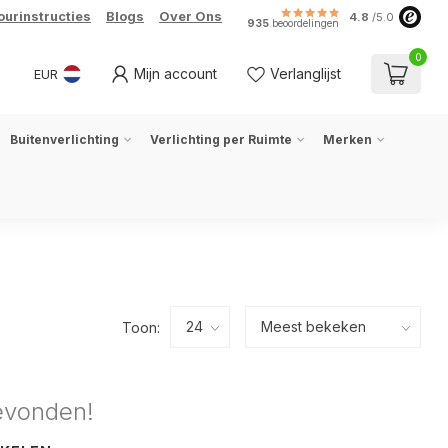
ourinstructies
Blogs
Over Ons
4.8
/5.0
935
beoordelingen
0
Mijn account
Verlanglijst
EUR
Buitenverlichting
Verlichting per Ruimte
Merken
Toon:
evonden!