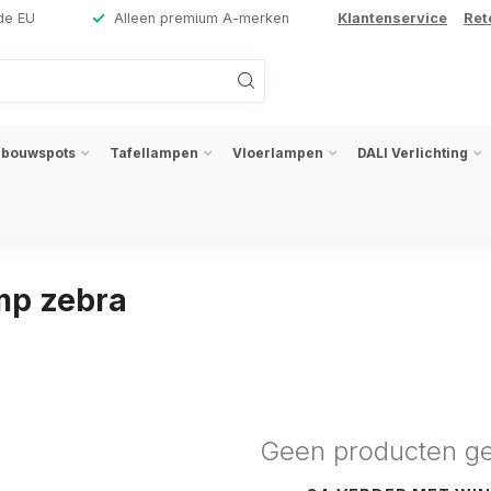
de EU
Alleen premium A-merken
Klantenservice
Ret
nbouwspots
Tafellampen
Vloerlampen
DALI Verlichting
mp zebra
Geen producten g