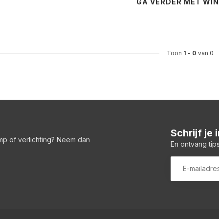
GA VERDER MET WI
Toon
1
-
0
van 0
Schrijf je
amp of verlichting? Neem dan
En ontvang tips