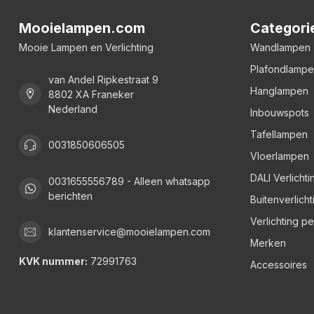
Mooielampen.com
Categori
Mooie Lampen en Verlichting
Wandlampen
Plafondlamp
van Andel Ripkestraat 9
Hanglampen
8802 XA Franeker
Nederland
Inbouwspots
Tafellampen
0031850606505
Vloerlampen
DALI Verlichti
0031655556789 - Alleen whatsapp
berichten
Buitenverlicht
Verlichting p
klantenservice@mooielampen.com
Merken
KVK nummer:
72991763
Accessoires