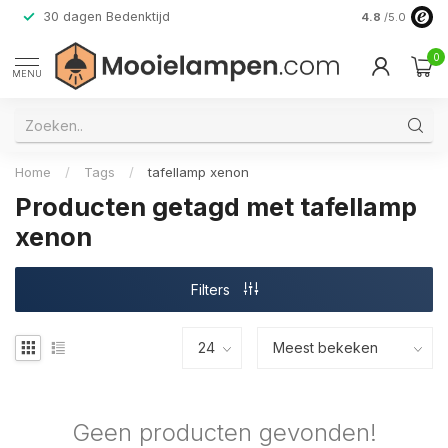
30 dagen Bedenktijd
Verzending do
4.8
/5.0
0
MENU
Home
/
Tags
/
tafellamp xenon
Producten getagd met tafellamp
xenon
Filters
Geen producten gevonden!