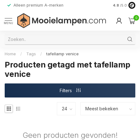
Alleen premium A-merken
4.8
/5.0
0
MENU
Home
/
Tags
/
tafellamp venice
Producten getagd met tafellamp
venice
Filters
Geen producten gevonden!