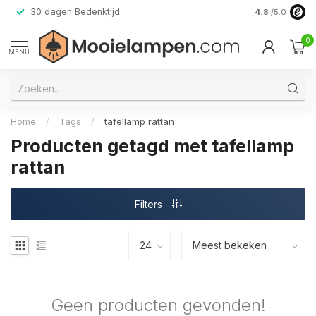
30 dagen Bedenktijd
Verzending do
4.8
/5.0
0
MENU
Home
/
Tags
/
tafellamp rattan
Producten getagd met tafellamp
rattan
Filters
Geen producten gevonden!