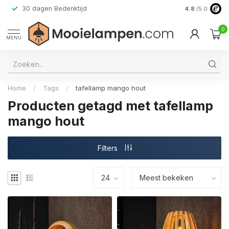
30 dagen Bedenktijd
Verzending do
4.8
/5.0
0
MENU
Home
/
Tags
/
tafellamp mango hout
Producten getagd met tafellamp
mango hout
Filters