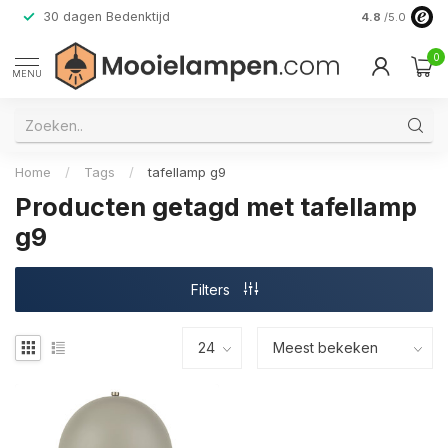
30 dagen Bedenktijd
Verzending do
4.8
/5.0
0
MENU
Home
/
Tags
/
tafellamp g9
Producten getagd met tafellamp
g9
Filters