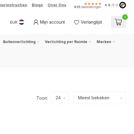
ourinstructies
Blogs
Over Ons
4.8
/5.0
935
beoordelingen
0
Mijn account
Verlanglijst
EUR
Buitenverlichting
Verlichting per Ruimte
Merken
Toon: