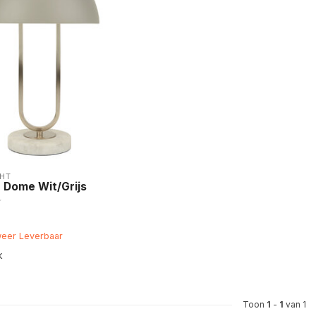
HT
 Dome Wit/Grijs
weer Leverbaar
k
Toon
1
-
1
van 1