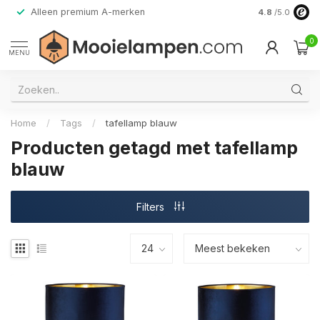
Alleen premium A-merken
4.8
/5.0
0
MENU
Home
/
Tags
/
tafellamp blauw
Producten getagd met tafellamp
blauw
Filters