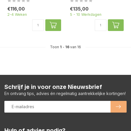
€116,00
€135,00
2-4 Weken
5 - 10 Werkdagen
Toon
1
-
16
van 16
Schrijf je in voor onze Nieuwsbrief
En ontvang tips, advies én regelmatig aantrekkelijke kortingen!
Hulp of advies nodig?