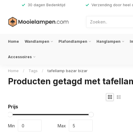
,-
30 dagen Bedenktijd
Verzending door heel 
Home
Wandlampen
Plafondlampen
Hanglampen
I
Accessoires
Home
/
Tags
/
tafellamp bazar bizar
Producten getagd met tafella
Prijs
Min
Max