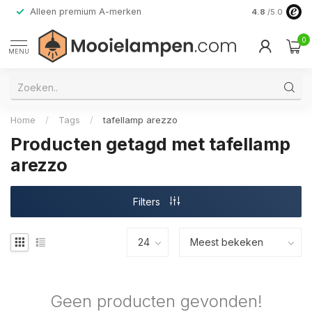
Alleen premium A-merken
4.8
/5.0
0
MENU
Home
/
Tags
/
tafellamp arezzo
Producten getagd met tafellamp
arezzo
Filters
Geen producten gevonden!