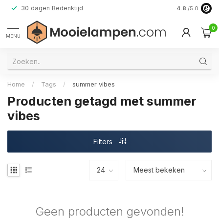
30 dagen Bedenktijd
Verzending do
4.8
/5.0
0
MENU
Home
/
Tags
/
summer vibes
Producten getagd met summer
vibes
Filters
Geen producten gevonden!