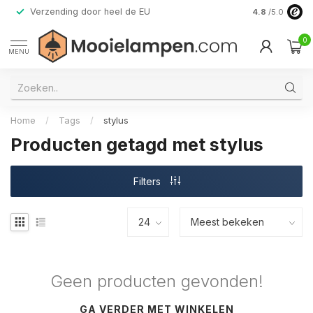
Verzending door heel de EU
Alleen premi
4.8
/5.0
0
MENU
Home
/
Tags
/
stylus
Producten getagd met stylus
Filters
Geen producten gevonden!
GA VERDER MET WINKELEN