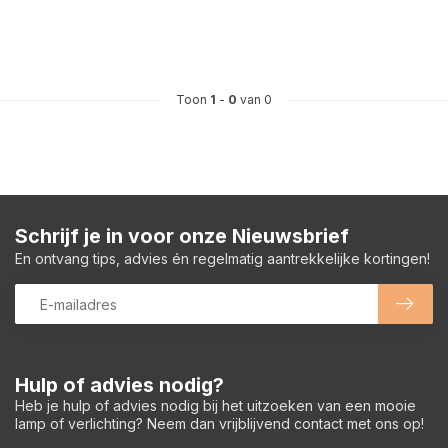
Toon
1
-
0
van 0
Schrijf je in voor onze Nieuwsbrief
En ontvang tips, advies én regelmatig aantrekkelijke kortingen!
Hulp of advies nodig?
Heb je hulp of advies nodig bij het uitzoeken van een mooie
lamp of verlichting? Neem dan vrijblijvend contact met ons op!