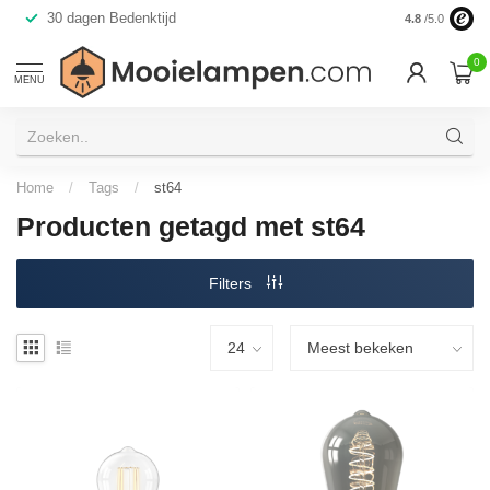
30 dagen Bedenktijd
Verzending d
4.8
/5.0
0
MENU
Home
/
Tags
/
st64
Producten getagd met st64
Filters