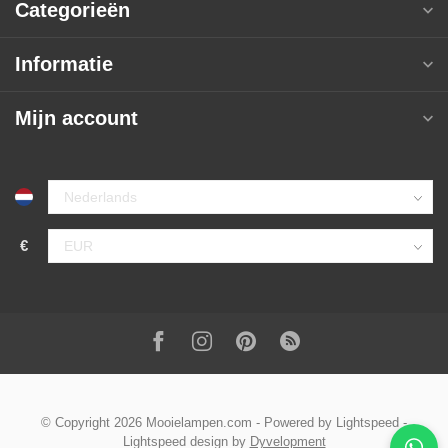
Categorieën
Informatie
Mijn account
€
© Copyright 2026 Mooielampen.com
- Powered by
Lightspeed
-
Lightspeed design
by
Dyvelopment