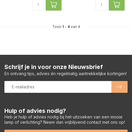
Toon
1
-
4
van 4
Schrijf je in voor onze Nieuwsbrief
En ontvang tips, advies én regelmatig aantrekkelijke kortingen!
Hulp of advies nodig?
Heb je hulp of advies nodig bij het uitzoeken van een mooie
lamp of verlichting? Neem dan vrijblijvend contact met ons op!