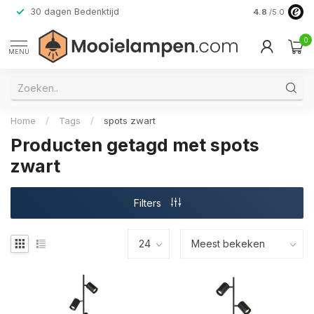
30 dagen Bedenktijd
Verzending do
4.8
/5.0
0
MENU
Home
/
Tags
/
spots zwart
Producten getagd met spots
zwart
Filters