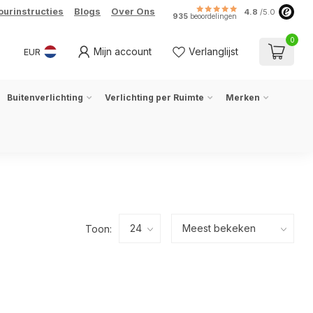
ourinstructies
Blogs
Over Ons
4.8
/5.0
935
beoordelingen
0
Mijn account
Verlanglijst
EUR
Buitenverlichting
Verlichting per Ruimte
Merken
Toon: