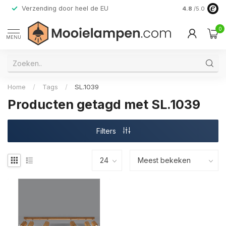
Verzending door heel de EU
Alleen premi
4.8
/5.0
0
MENU
Home
/
Tags
/
SL.1039
Producten getagd met SL.1039
Filters