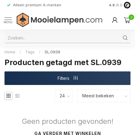
Alleen premium A-merken
4.8
/5.0
0
MENU
Home
/
Tags
/
SL.0939
Producten getagd met SL.0939
Filters
Geen producten gevonden!
GA VERDER MET WINKELEN