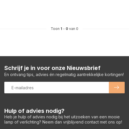
Toon
1
-
0
van 0
Schrijf je in voor onze Nieuwsbrief
En ontvang tips, advies én regelmatig aantrekkelijke kortingen!
Hulp of advies nodig?
Heb je hulp of advies nodig bij het uitzoeken van een mooie
lamp of verlichting? Neem dan vrijblijvend contact met ons op!