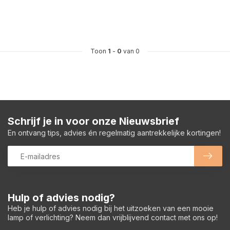
Toon
1
-
0
van 0
Schrijf je in voor onze Nieuwsbrief
En ontvang tips, advies én regelmatig aantrekkelijke kortingen!
Hulp of advies nodig?
Heb je hulp of advies nodig bij het uitzoeken van een mooie
lamp of verlichting? Neem dan vrijblijvend contact met ons op!