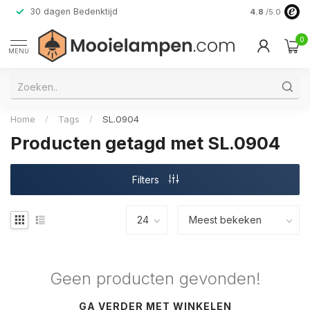
30 dagen Bedenktijd
Verzending do
4.8
/5.0
0
MENU
Home
/
Tags
/
SL.0904
Producten getagd met SL.0904
Filters
Geen producten gevonden!
GA VERDER MET WINKELEN