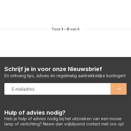
Toon
1
-
0
van 0
Schrijf je in voor onze Nieuwsbrief
En ontvang tips, advies én regelmatig aantrekkelijke kortingen!
Hulp of advies nodig?
Heb je hulp of advies nodig bij het uitzoeken van een mooie
lamp of verlichting? Neem dan vrijblijvend contact met ons op!