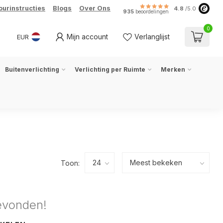
ourinstructies
Blogs
Over Ons
4.8
/5.0
935
beoordelingen
0
Mijn account
Verlanglijst
EUR
Buitenverlichting
Verlichting per Ruimte
Merken
Toon:
evonden!