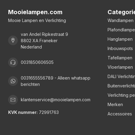
Mooielampen.com
Categori
Mooie Lampen en Verlichting
Wandlampen
Plafondlamp
van Andel Ripkestraat 9
Hanglampen
8802 XA Franeker
Nederland
Inbouwspots
Tafellampen
0031850606505
Vloerlampen
DALI Verlichti
0031655556789 - Alleen whatsapp
berichten
Buitenverlicht
Verlichting p
klantenservice@mooielampen.com
Merken
KVK nummer:
72991763
Accessoires