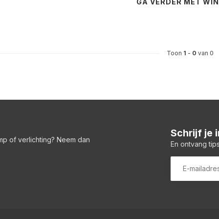
GA VERDER MET WI
Toon
1
-
0
van 0
Schrijf je
amp of verlichting? Neem dan
En ontvang tips