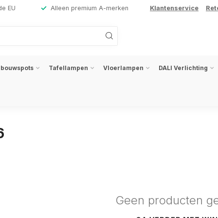
de EU
Alleen premium A-merken
Klantenservice
Ret
nbouwspots
Tafellampen
Vloerlampen
DALI Verlichting
6
Geen producten g