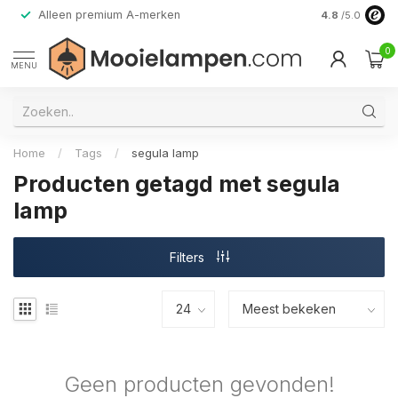
Alleen premium A-merken
4.8
/5.0
0
MENU
Home
/
Tags
/
segula lamp
Producten getagd met segula
lamp
Filters
Geen producten gevonden!