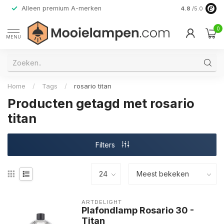
Alleen premium A-merken
4.8
/5.0
0
MENU
Home
/
Tags
/
rosario titan
Producten getagd met rosario
titan
Filters
ARTDELIGHT
Plafondlamp Rosario 30 -
Titan