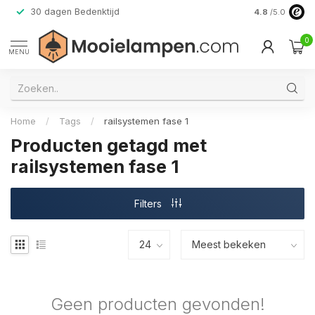
30 dagen Bedenktijd
Verzending do
4.8
/5.0
0
MENU
Home
/
Tags
/
railsystemen fase 1
Producten getagd met
railsystemen fase 1
Filters
Geen producten gevonden!