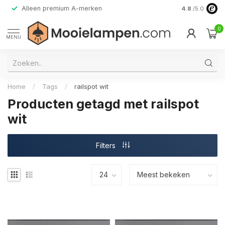
Alleen premium A-merken
4.8
/5.0
0
MENU
Home
/
Tags
/
railspot wit
Producten getagd met railspot
wit
Filters