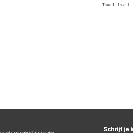
Toon
1
-
1
van 1
Schrijf je