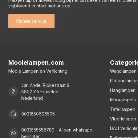
Heb je hulp of advies nodig bij het uitzoeken van een mooie l
vrijblijvend contact met ons op!
Klantenservice
Mooielampen.com
Categori
Mooie Lampen en Verlichting
Wandlampen
Plafondlamp
van Andel Ripkestraat 9
Hanglampen
8802 XA Franeker
Nederland
Inbouwspots
Tafellampen
0031850606505
Vloerlampen
DALI Verlichti
0031655556789 - Alleen whatsapp
berichten
Buitenverlicht