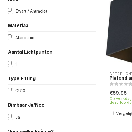
Zwart / Antraciet
Materiaal
Aluminium
Aantal Lichtpunten
1
ARTDELIGH
Plafondl
Type Fitting
GU10
€59,95
Op werkdage
dezelfde da
Dimbaar Ja/Nee
Vergelij
Ja
Voor welke Ruimte?