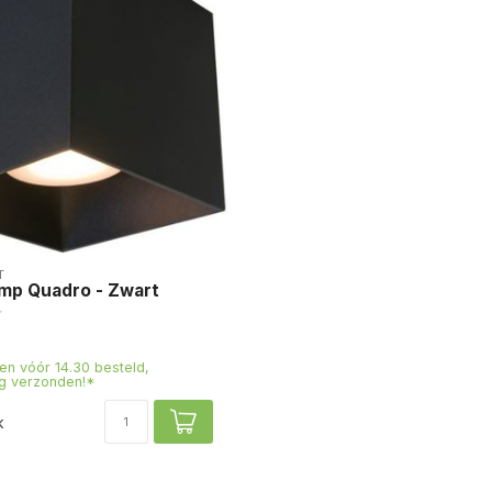
T
amp Quadro - Zwart
n vóór 14.30 besteld,
g verzonden!*
k