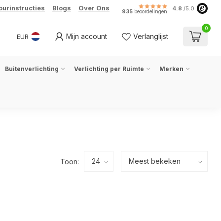
ourinstructies
Blogs
Over Ons
4.8
/5.0
935
beoordelingen
0
Mijn account
Verlanglijst
EUR
Buitenverlichting
Verlichting per Ruimte
Merken
Toon: