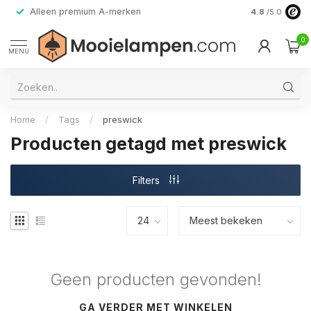
Alleen premium A-merken
4.8
/5.0
0
MENU
Home
/
Tags
/
preswick
Producten getagd met preswick
Filters
Geen producten gevonden!
GA VERDER MET WINKELEN