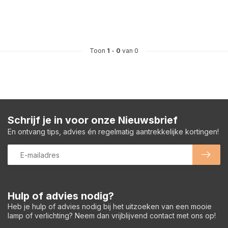
Toon
1
-
0
van 0
Schrijf je in voor onze Nieuwsbrief
En ontvang tips, advies én regelmatig aantrekkelijke kortingen!
Hulp of advies nodig?
Heb je hulp of advies nodig bij het uitzoeken van een mooie
lamp of verlichting? Neem dan vrijblijvend contact met ons op!