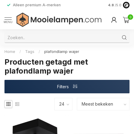
Alleen premium A-merken
4.8
/5.0
0
MENU
Home
/
Tags
/
plafondlamp wajer
Producten getagd met
plafondlamp wajer
Filters