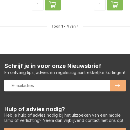
Toon
1
-
4
van 4
Schrijf je in voor onze Nieuwsbrief
En ontvang tips, advies én regelmatig aantrekkelijke kortingen!
Hulp of advies nodig?
Heb je hulp of advies nodig bij het uitzoeken van een mooie
lamp of verlichting? Neem dan vrijblijvend contact met ons op!