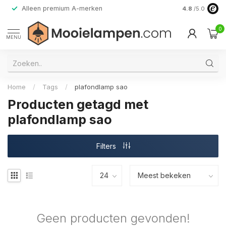
Alleen premium A-merken
4.8
/5.0
0
MENU
Home
/
Tags
/
plafondlamp sao
Producten getagd met
plafondlamp sao
Filters
Geen producten gevonden!