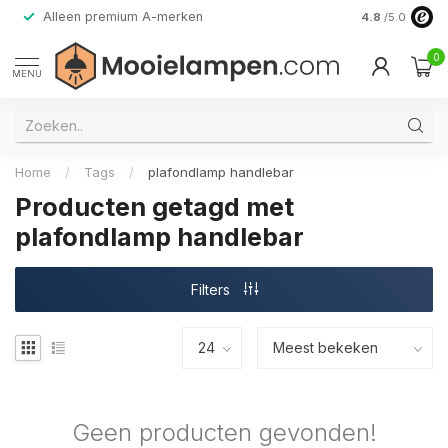
Alleen premium A-merken
4.8
/5.0
0
MENU
Home
/
Tags
/
plafondlamp handlebar
Producten getagd met
plafondlamp handlebar
Filters
Geen producten gevonden!