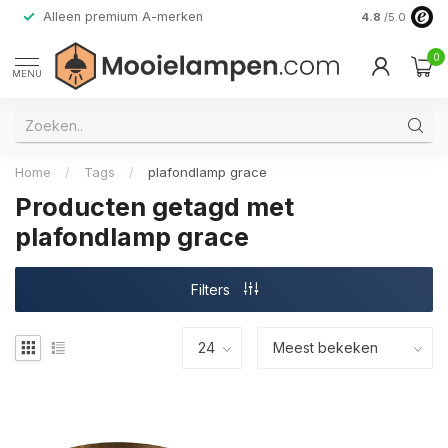
Alleen premium A-merken
4.8
/5.0
0
MENU
Home
/
Tags
/
plafondlamp grace
Producten getagd met
plafondlamp grace
Filters