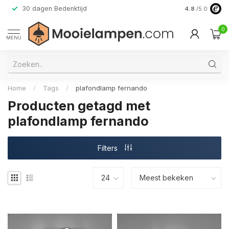
30 dagen Bedenktijd
Verzending do
4.8
/5.0
0
MENU
Home
/
Tags
/
plafondlamp fernando
Producten getagd met
plafondlamp fernando
Filters