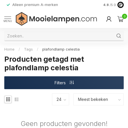
Alleen premium A-merken
4.8
/5.0
0
MENU
Home
/
Tags
/
plafondlamp celestia
Producten getagd met
plafondlamp celestia
Filters
Geen producten gevonden!