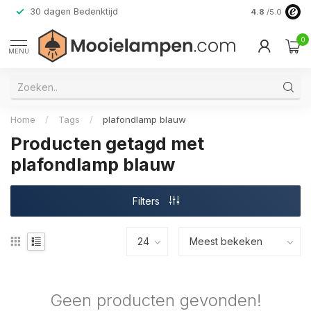
30 dagen Bedenktijd
Verzending do
4.8
/5.0
0
MENU
Home
/
Tags
/
plafondlamp blauw
Producten getagd met
plafondlamp blauw
Filters
Geen producten gevonden!