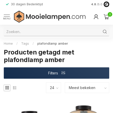
30 dagen Bedenktijd
Verzending do
4.8
/5.0
0
MENU
Home
/
Tags
/
plafondlamp amber
Producten getagd met
plafondlamp amber
Filters