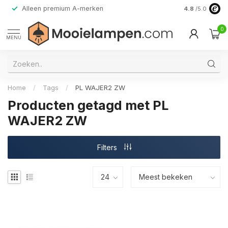
Alleen premium A-merken
4.8
/5.0
0
MENU
Home
/
Tags
/
PL WAJER2 ZW
Producten getagd met PL
WAJER2 ZW
Filters